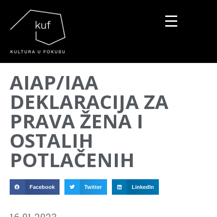
▼
AIAP/IAA
▼
DEKLARACIJA ZA
▼
PRAVA ŽENA I
OSTALIH
POTLAČENIH
Facebook
Twitter
LinkedIn
16.01.2023.