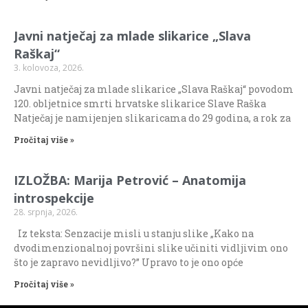
Javni natječaj za mlade slikarice „Slava
Raškaj“
3. kolovoza, 2026.
Javni natječaj za mlade slikarice „Slava Raškaj“ povodom
120. obljetnice smrti hrvatske slikarice Slave Raška
Natječaj je namijenjen slikaricama do 29 godina, a rok za
Pročitaj više »
IZLOŽBA: Marija Petrović – Anatomija
introspekcije
28. srpnja, 2026.
Iz teksta: Senzacije misli u stanju slike „Kako na
dvodimenzionalnoj površini slike učiniti vidljivim ono
što je zapravo nevidljivo?” Upravo to je ono opće
Pročitaj više »