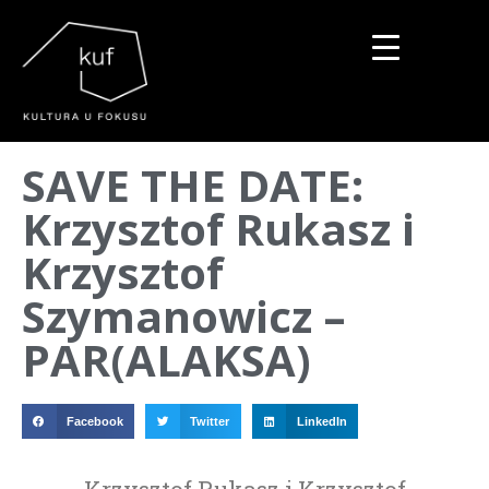
▼
SAVE THE DATE:
▼
Krzysztof Rukasz i
▼
Krzysztof
Szymanowicz –
PAR(ALAKSA)
Facebook
Twitter
LinkedIn
Krzysztof Rukasz i Krzysztof