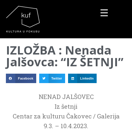
▼
IZLOŽBA : Nenada
▼
Jalšovca: “IZ ŠETNJI”
▼
Facebook
Twitter
LinkedIn
NENAD JALŠOVEC
Iz šetnji
Centar za kulturu Čakovec / Galerija
9.3. – 10.4.2023.