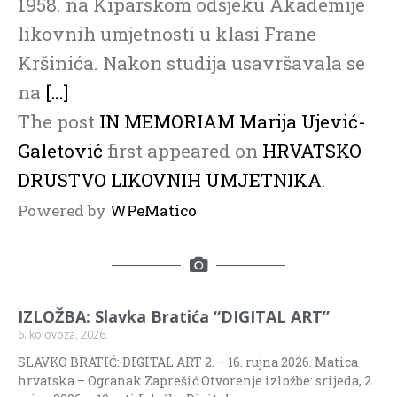
1958. na Kiparskom odsjeku Akademije
likovnih umjetnosti u klasi Frane
Kršinića. Nakon studija usavršavala se
na
[…]
The post
IN MEMORIAM Marija Ujević-
Galetović
first appeared on
HRVATSKO
DRUSTVO LIKOVNIH UMJETNIKA
.
Powered by
WPeMatico
IZLOŽBA: Slavka Bratića “DIGITAL ART”
6. kolovoza, 2026.
SLAVKO BRATIĆ: DIGITAL ART 2. – 16. rujna 2026. Matica
hrvatska – Ogranak Zaprešić Otvorenje izložbe: srijeda, 2.