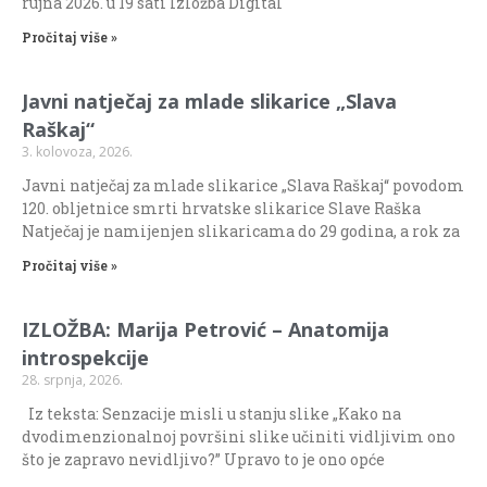
rujna 2026. u 19 sati Izložba Digital
Pročitaj više »
Javni natječaj za mlade slikarice „Slava
Raškaj“
3. kolovoza, 2026.
Javni natječaj za mlade slikarice „Slava Raškaj“ povodom
120. obljetnice smrti hrvatske slikarice Slave Raška
Natječaj je namijenjen slikaricama do 29 godina, a rok za
Pročitaj više »
IZLOŽBA: Marija Petrović – Anatomija
introspekcije
28. srpnja, 2026.
Iz teksta: Senzacije misli u stanju slike „Kako na
dvodimenzionalnoj površini slike učiniti vidljivim ono
što je zapravo nevidljivo?” Upravo to je ono opće