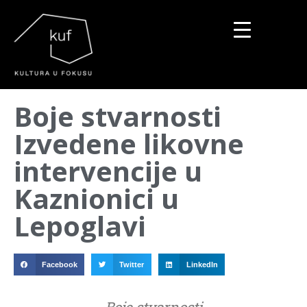
▼
Boje stvarnosti
▼
Izvedene likovne
▼
intervencije u
Kaznionici u
Lepoglavi
Facebook
Twitter
LinkedIn
Boje stvarnosti