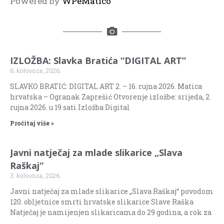
Powered by
WPeMatico
IZLOŽBA: Slavka Bratića “DIGITAL ART”
6. kolovoza, 2026.
SLAVKO BRATIĆ: DIGITAL ART 2. – 16. rujna 2026. Matica
hrvatska – Ogranak Zaprešić Otvorenje izložbe: srijeda, 2.
rujna 2026. u 19 sati Izložba Digital
Pročitaj više »
Javni natječaj za mlade slikarice „Slava
Raškaj“
3. kolovoza, 2026.
Javni natječaj za mlade slikarice „Slava Raškaj“ povodom
120. obljetnice smrti hrvatske slikarice Slave Raška
Natječaj je namijenjen slikaricama do 29 godina, a rok za