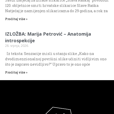
Javni natječaj za mlade slikarice „Slava Raškaj“ povodom
120. obljetnice smrti hrvatske slikarice Slave Raška
Natječaj je namijenjen slikaricama do 29 godina, a rok za
Pročitaj više »
IZLOŽBA: Marija Petrović – Anatomija
introspekcije
28. srpnja, 2026.
Iz teksta: Senzacije misli u stanju slike „Kako na
dvodimenzionalnoj površini slike učiniti vidljivim ono
što je zapravo nevidljivo?” Upravo to je ono opće
Pročitaj više »