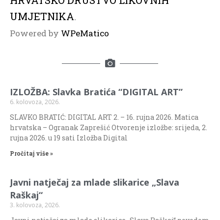
HRVATSKO DRUSTVO LIKOVNIH
UMJETNIKA
.
Powered by
WPeMatico
IZLOŽBA: Slavka Bratića “DIGITAL ART”
6. kolovoza, 2026.
SLAVKO BRATIĆ: DIGITAL ART 2. – 16. rujna 2026. Matica
hrvatska – Ogranak Zaprešić Otvorenje izložbe: srijeda, 2.
rujna 2026. u 19 sati Izložba Digital
Pročitaj više »
Javni natječaj za mlade slikarice „Slava
Raškaj“
3. kolovoza, 2026.