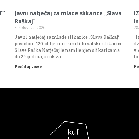
T”
Javni natječaj za mlade slikarice „Slava
I
Raškaj“
i
3. kolovoza, 2026.
28.
Javni natječaj za mlade slikarice „Slava Raškaj“
Iz
povodom 120. obljetnice smrti hrvatske slikarice
dv
Slave Raška Natječaj je namijenjen slikaricama
vi
do 29 godina, a rok za
to
Pročitaj više »
Pr