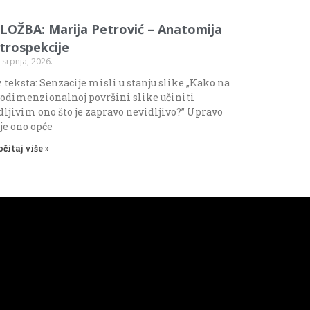
ZLOŽBA: Marija Petrović – Anatomija
ntrospekcije
 srpnja, 2026.
 teksta: Senzacije misli u stanju slike „Kako na
odimenzionalnoj površini slike učiniti
dljivim ono što je zapravo nevidljivo?” Upravo
 je ono opće
očitaj više »