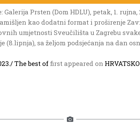
: Galerija Prsten (Dom HDLU), petak, 1. rujna, 
amišljen kao dodatni format i proširenje Zav
ovnih umjetnosti Sveučilišta u Zagrebu svak
 (8.lipnja), sa željom podsjećanja na dan os
23./ The best of
first appeared on
HRVATSKO