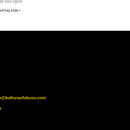
 je ono opće
očitaj više »
o@kulturaufokusu.com
r