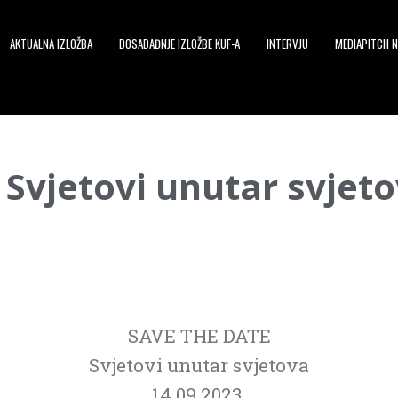
AKTUALNA IZLOŽBA
DOSADAĐNJE IZLOŽBE KUF-A
INTERVJU
MEDIAPITCH N
Svjetovi unutar svjet
SAVE THE DATE
Svjetovi unutar svjetova
14.09.2023.