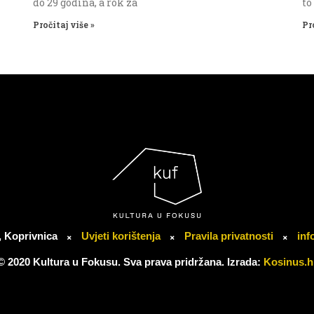
do 29 godina, a rok za
to
Pročitaj više »
Pr
, Koprivnica
Uvjeti korištenja
Pravila privatnosti
inf
© 2020 Kultura u Fokusu. Sva prava pridržana. Izrada:
Kosinus.h