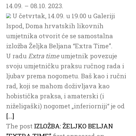
14.09. – 08.10. 2023.
U četvrtak, 14.09. u 19.00 u Galeriji
Ispod, Doma hrvatskih likovnih
umjetnika otvorit će se samostalna
izložba Željka Beljana “Extra Time”.
U radu
Extra time
umjetnik povezuje
svoju umjetničku praksu ručnog rada i
ljubav prema nogometu. Baš kao i ručni
rad, koji se mahom doživljava kao
hobistička praksa, i amaterski (i
niželigaški) nogomet „inferiorniji“ je od
[…]
The post
IZLOŽBA: ŽELJKO BELJAN
”EXTRA TIME”
first appeared on