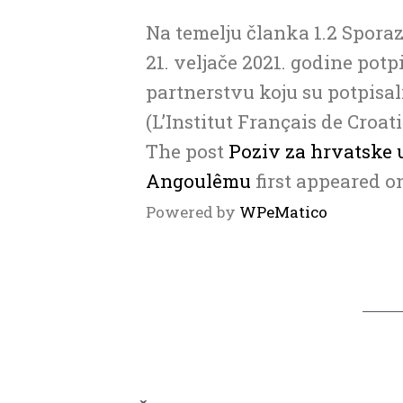
Na temelju članka 1.2 Spora
21. veljače 2021. godine pot
partnerstvu koju su potpisal
(L’Institut Français de Croat
The post
Poziv za hrvatske u
Angoulêmu
first appeared 
Powered by
WPeMatico