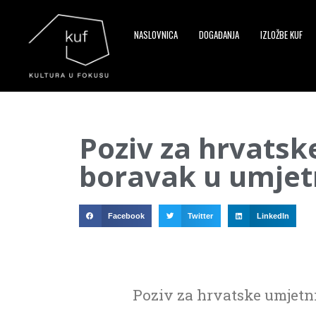
NASLOVNICA
DOGAĐANJA
IZLOŽBE KUF
▼
Poziv za hrvatsk
▼
boravak u umjetn
▼
Facebook
Twitter
LinkedIn
Poziv za hrvatske umjetni