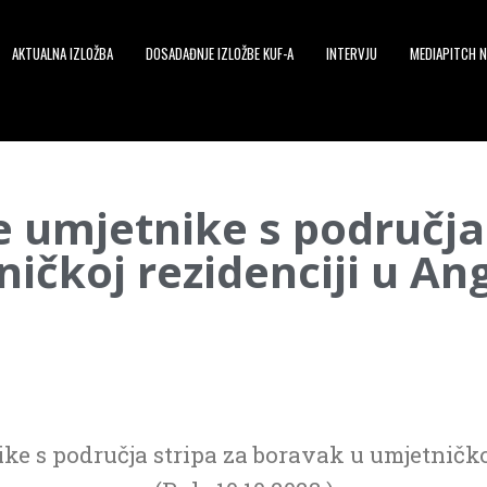
AKTUALNA IZLOŽBA
DOSADAĐNJE IZLOŽBE KUF-A
INTERVJU
MEDIAPITCH N
e umjetnike s područja 
ičkoj rezidenciji u A
ke s područja stripa za boravak u umjetničk