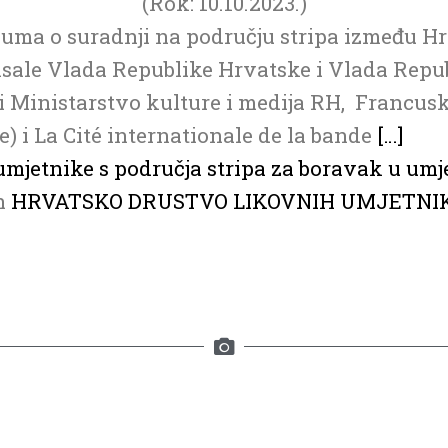
(Rok: 10.10.2023.)
zuma o suradnji na području stripa između Hr
pisale Vlada Republike Hrvatske i Vlada Repu
i Ministarstvo kulture i medija RH, Francusk
ie) i La Cité internationale de la bande
[…]
mjetnike s područja stripa za boravak u umje
on
HRVATSKO DRUSTVO LIKOVNIH UMJETNI