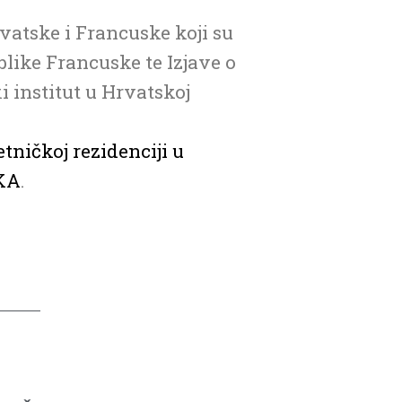
vatske i Francuske koji su
blike Francuske te Izjave o
i institut u Hrvatskoj
tničkoj rezidenciji u
KA
.