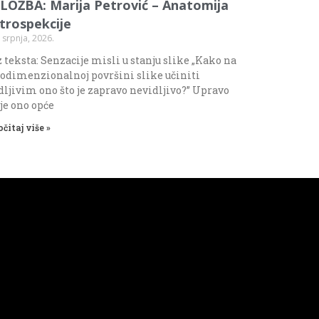
ZLOŽBA: Marija Petrović – Anatomija
ntrospekcije
 srpnja, 2026.
 teksta: Senzacije misli u stanju slike „Kako na
odimenzionalnoj površini slike učiniti
dljivim ono što je zapravo nevidljivo?” Upravo
 je ono opće
očitaj više »