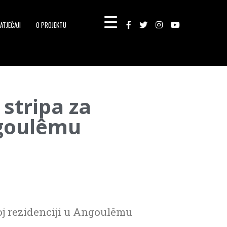
ATJEČAJI
O PROJEKTU
stripa za
ngoulêmu
oj rezidenciji u Angoulêmu