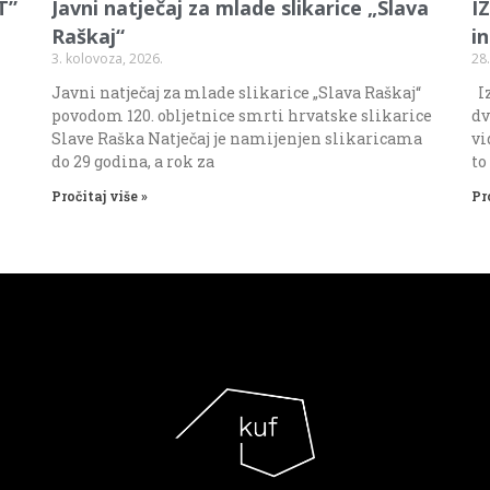
T”
Javni natječaj za mlade slikarice „Slava
I
Raškaj“
i
3. kolovoza, 2026.
28.
Javni natječaj za mlade slikarice „Slava Raškaj“
Iz
povodom 120. obljetnice smrti hrvatske slikarice
dv
Slave Raška Natječaj je namijenjen slikaricama
vi
do 29 godina, a rok za
to
Pročitaj više »
Pr