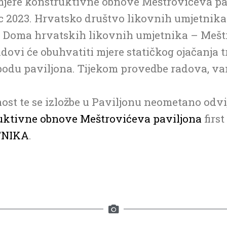
mjere konstruktivne obnove Meštrovićeva pa
c 2023. Hrvatsko društvo likovnih umjetnika
 Doma hrvatskih likovnih umjetnika – Mešt
adovi će obuhvatiti mjere statičkog ojačanja
odu paviljona. Tijekom provedbe radova, van
ost te se izložbe u Paviljonu neometano odvi
uktivne obnove Meštrovićeva paviljona
firs
TNIKA
.