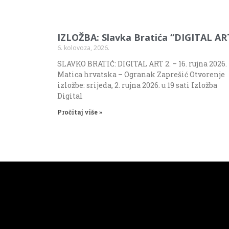
IZLOŽBA: Slavka Bratića “DIGITAL AR
6. kolovoza, 2026.
SLAVKO BRATIĆ: DIGITAL ART 2. – 16. rujna 2026.
Matica hrvatska – Ogranak Zaprešić Otvorenje
izložbe: srijeda, 2. rujna 2026. u 19 sati Izložba
Digital
Pročitaj više »