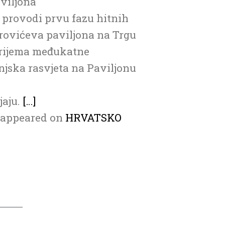
viljona
 provodi prvu fazu hitnih
rovićeva paviljona na Trgu
 trijema međukatne
jska rasvjeta na Paviljonu
jaju.
[…]
t appeared on
HRVATSKO