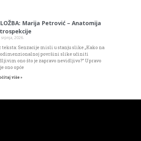
ZLOŽBA: Marija Petrović – Anatomija
ntrospekcije
 srpnja, 2026.
 teksta: Senzacije misli u stanju slike „Kako na
odimenzionalnoj površini slike učiniti
dljivim ono što je zapravo nevidljivo?” Upravo
 je ono opće
očitaj više »