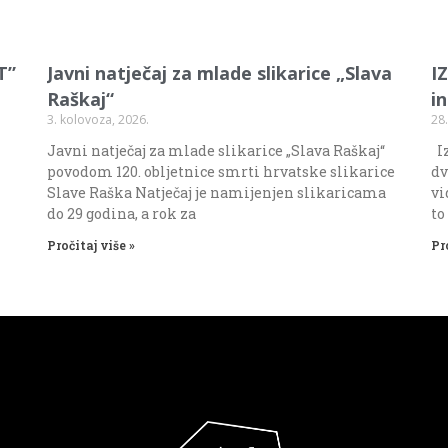
T”
Javni natječaj za mlade slikarice „Slava
I
Raškaj“
i
3. kolovoza, 2026.
28.
Javni natječaj za mlade slikarice „Slava Raškaj“
Iz
povodom 120. obljetnice smrti hrvatske slikarice
dv
Slave Raška Natječaj je namijenjen slikaricama
vi
do 29 godina, a rok za
to
Pročitaj više »
Pr