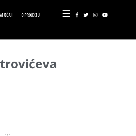
ATJEČAJI
O PROJEKTU
trovićeva