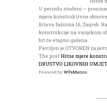
Hitne 
U periodu studeni – prosina
mjera konstruktivne obnove
žrtava fašizma 16, Zagreb. R
konstrukcije na vanjskom ob
bit će etapno gašena.
Paviljon je OTVOREN za javn
The post
Hitne mjere konstr
DRUSTVO LIKOVNIH UMJE
Powered by
WPeMatico