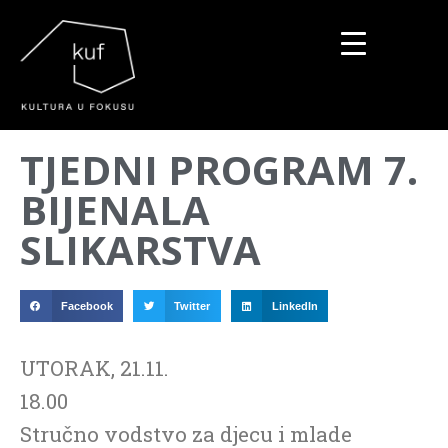
▼
TJEDNI PROGRAM 7.
▼
BIJENALA
▼
SLIKARSTVA
Facebook
Twitter
LinkedIn
UTORAK, 21.11.
18.00
Stručno vodstvo za djecu i mlade