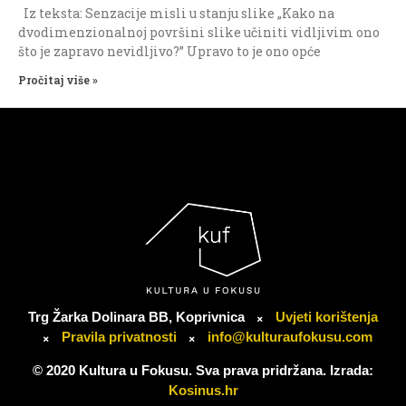
Iz teksta: Senzacije misli u stanju slike „Kako na
dvodimenzionalnoj površini slike učiniti vidljivim ono
što je zapravo nevidljivo?” Upravo to je ono opće
Pročitaj više »
Trg Žarka Dolinara BB, Koprivnica
Uvjeti korištenja
Pravila privatnosti
info@kulturaufokusu.com
© 2020 Kultura u Fokusu. Sva prava pridržana. Izrada:
Kosinus.hr