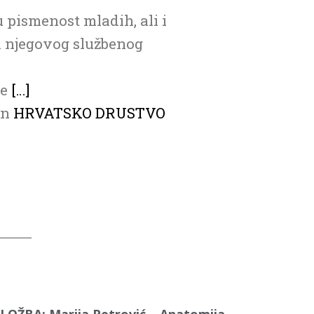
u pismenost mladih, ali i
on njegovog službenog
ve
[…]
on
HRVATSKO DRUSTVO
ZLOŽBA: Marija Petrović – Anatomija