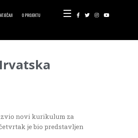
ATJEČAJI
O PROJEKTU
Hrvatska
zvio novi kurikulum za
etvrtak je bio predstavljen