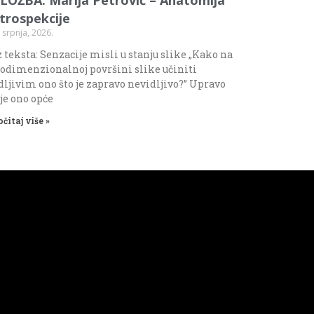
ntrospekcije
 srpnja, 2026.
 teksta: Senzacije misli u stanju slike „Kako na
odimenzionalnoj površini slike učiniti
dljivim ono što je zapravo nevidljivo?” Upravo
 je ono opće
očitaj više »