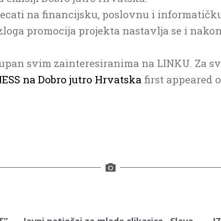
jecati na financijsku, poslovnu i informatičk
azloga promocija projekta nastavlja se i nak
tupan svim zainteresiranima na LINKU. Za s
ESS na Dobro jutro Hrvatska
first appeared 
T”
Javni natječaj za mlade slikarice „Slava
I