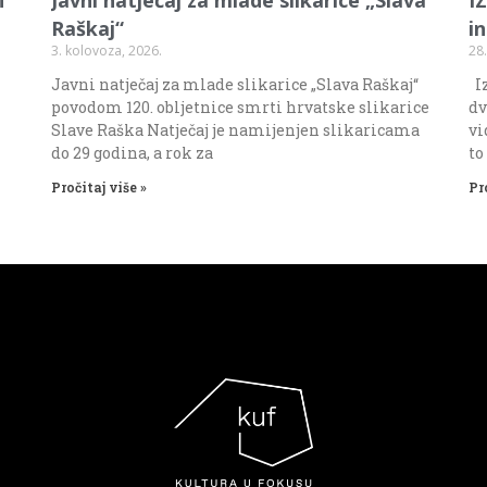
Raškaj“
i
3. kolovoza, 2026.
28.
Javni natječaj za mlade slikarice „Slava Raškaj“
Iz
povodom 120. obljetnice smrti hrvatske slikarice
dv
Slave Raška Natječaj je namijenjen slikaricama
vi
do 29 godina, a rok za
to
Pročitaj više »
Pr