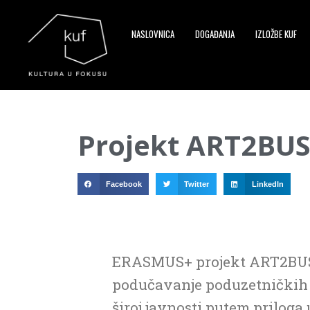
NASLOVNICA
DOGAĐANJA
IZLOŽBE KUF
▼
Projekt ART2BUS
▼
▼
Facebook
Twitter
LinkedIn
ERASMUS+ projekt ART2BUSIN
podučavanje poduzetničkih v
široj javnosti putem priloga 