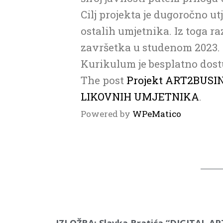
Cilj projekta je dugoročno ut
ostalih umjetnika. Iz toga r
završetka u studenom 2023.
Kurikulum je besplatno dos
The post
Projekt ART2BUSIN
LIKOVNIH UMJETNIKA
.
Powered by
WPeMatico
IZLOŽBA: Slavka Bratića “DIGITAL AR