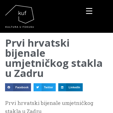
▼
Prvi hrvatski
▼
bijenale
▼
umjetničkog stakla
u Zadru
Facebook
Twitter
LinkedIn
Prvi hrvatski bijenale umjetničkog
stakla u Zadru