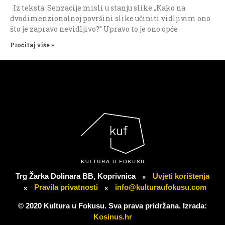
Iz teksta: Senzacije misli u stanju slike „Kako na
dvodimenzionalnoj površini slike učiniti vidljivim ono
što je zapravo nevidljivo?” Upravo to je ono opće
Pročitaj više »
Trg Žarka Dolinara BB, Koprivnica
Uvjeti korištenja
Pravila privatnosti
info@kulturaufokusu.com
© 2020 Kultura u Fokusu. Sva prava pridržana. Izrada:
Kosinus.hr