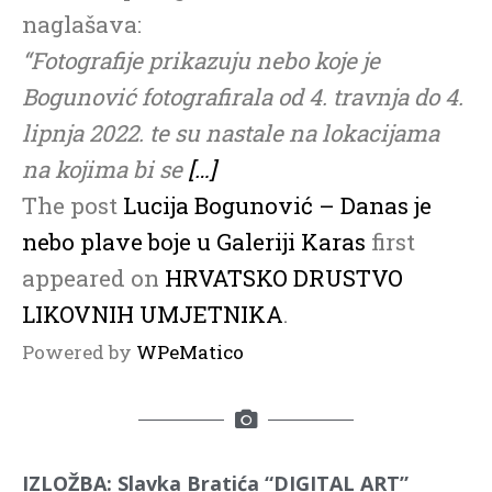
naglašava:
“Fotografije prikazuju nebo koje je
Bogunović fotografirala od 4. travnja do 4.
lipnja 2022. te su
nastale na lokacijama
na kojima bi se
[…]
The post
Lucija Bogunović – Danas je
nebo plave boje u Galeriji Karas
first
appeared on
HRVATSKO DRUSTVO
LIKOVNIH UMJETNIKA
.
Powered by
WPeMatico
IZLOŽBA: Slavka Bratića “DIGITAL ART”