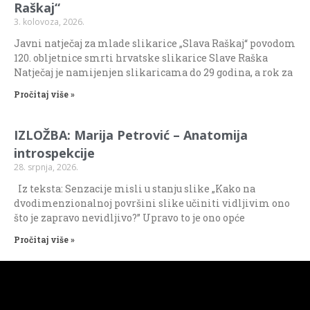
Raškaj“
3. kolovoza, 2026.
Javni natječaj za mlade slikarice „Slava Raškaj“ povodom
120. obljetnice smrti hrvatske slikarice Slave Raška
Natječaj je namijenjen slikaricama do 29 godina, a rok za
Pročitaj više »
IZLOŽBA: Marija Petrović – Anatomija
introspekcije
28. srpnja, 2026.
Iz teksta: Senzacije misli u stanju slike „Kako na
dvodimenzionalnoj površini slike učiniti vidljivim ono
što je zapravo nevidljivo?” Upravo to je ono opće
Pročitaj više »