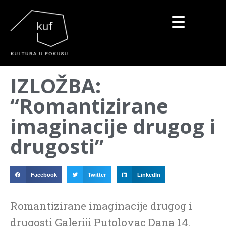
▼
IZLOŽBA:
▼
“Romantizirane
▼
imaginacije drugog i
drugosti”
Facebook
Twitter
LinkedIn
Romantizirane imaginacije drugog i
drugosti Galeriji Putolovac Dana 14.