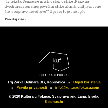
Iz teksta: Senzacije misli u stanju slike „Kako na
dvodimenzionalnoj površini slike učiniti vidljivim ono
što je zapravo nevidljivo?” Upravo to je ono opće
Pročitaj više »
Trg Žarka Dolinara BB, Koprivnica
Uvjeti korištenja
Pravila privatnosti
info@kulturaufokusu.com
© 2020 Kultura u Fokusu. Sva prava pridržana. Izrada:
Kosinus.hr