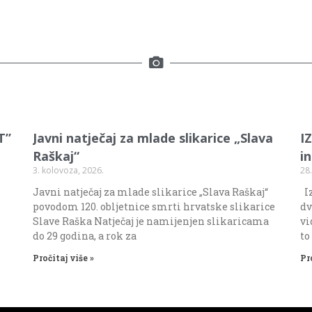
T”
Javni natječaj za mlade slikarice „Slava
I
Raškaj“
i
3. kolovoza, 2026.
28.
Javni natječaj za mlade slikarice „Slava Raškaj“
Iz
povodom 120. obljetnice smrti hrvatske slikarice
dv
Slave Raška Natječaj je namijenjen slikaricama
vi
do 29 godina, a rok za
to
Pročitaj više »
Pr