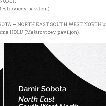
 NORTH
eštrovićev paviljon)
BOTA – NORTH EAST SOUTH WEST NORTH bit ć
, Doma HDLU (Meštrovićev paviljon).