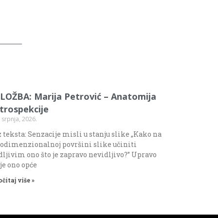
ZLOŽBA: Marija Petrović – Anatomija
ntrospekcije
 srpnja, 2026.
 teksta: Senzacije misli u stanju slike „Kako na
odimenzionalnoj površini slike učiniti
dljivim ono što je zapravo nevidljivo?” Upravo
 je ono opće
očitaj više »