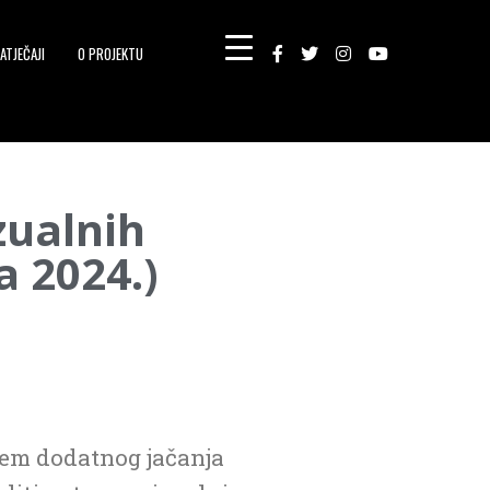
ATJEČAJI
O PROJEKTU
zualnih
a 2024.)
ljem dodatnog jačanja