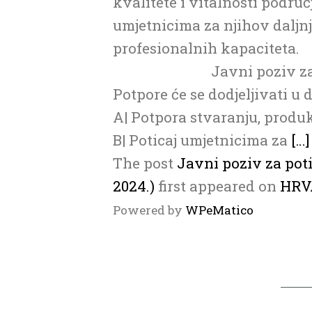
kvalitete i vitalnosti podru
umjetnicima za njihov daljnj
profesionalnih kapaciteta.
Javni poziv za
Potpore će se dodjeljivati u d
A| Potpora stvaranju, produkc
B| Poticaj umjetnicima za
[…]
The post
Javni poziv za poti
2024.)
first appeared on
HRV
Powered by
WPeMatico