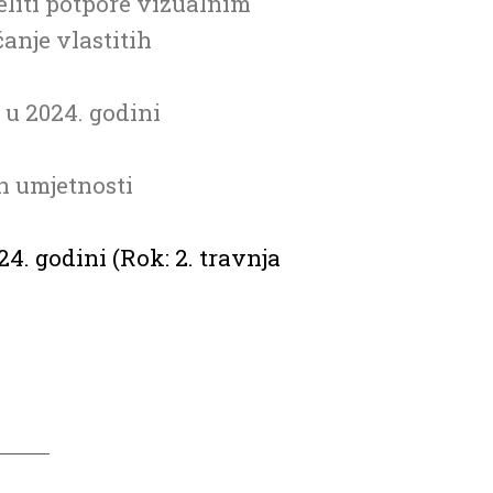
eliti potpore vizualnim
anje vlastitih
 u 2024. godini
ih umjetnosti
4. godini (Rok: 2. travnja