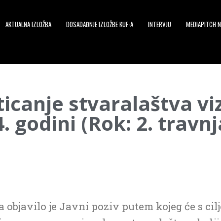
AKTUALNA IZLOŽBA
DOSADAĐNJE IZLOŽBE KUF-A
INTERVJU
MEDIAPITCH N
ticanje stvaralaštva vi
 godini (Rok: 2. travnj
a objavilo je Javni poziv putem kojeg će s ci