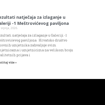
ezultati natječaja za izlaganje u
aleriji -1 Meštrovićevog paviljona
 srpnja, 2026.
zultati natječaja za izlaganje u Galeriji -1
štrovićevog paviljona Hrvatsko društvo
kovnih umjetnika zahvaljuje svim
jetnicama i umjetnicima na velikom broju
alitetnih prijava i
očitaj više »