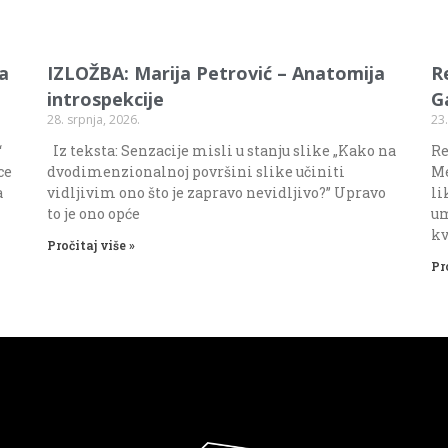
va
IZLOŽBA: Marija Petrović – Anatomija
R
introspekcije
G
28. srpnja, 2026.
23.
“
Iz teksta: Senzacije misli u stanju slike „Kako na
Re
ce
dvodimenzionalnoj površini slike učiniti
Me
a
vidljivim ono što je zapravo nevidljivo?” Upravo
li
to je ono opće
um
kv
Pročitaj više »
Pr