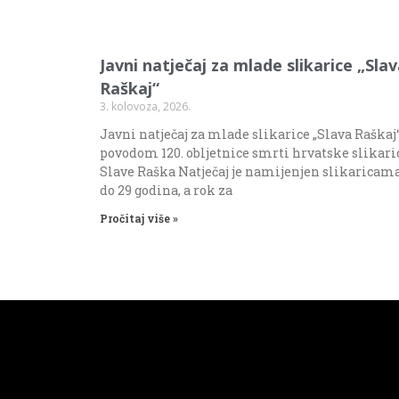
Javni natječaj za mlade slikarice „Sla
Raškaj“
3. kolovoza, 2026.
Javni natječaj za mlade slikarice „Slava Raškaj
povodom 120. obljetnice smrti hrvatske slikari
Slave Raška Natječaj je namijenjen slikaricam
do 29 godina, a rok za
Pročitaj više »