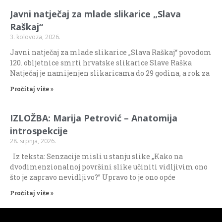
Javni natječaj za mlade slikarice „Slava
Raškaj“
3. kolovoza, 2026.
Javni natječaj za mlade slikarice „Slava Raškaj“ povodom
120. obljetnice smrti hrvatske slikarice Slave Raška
Natječaj je namijenjen slikaricama do 29 godina, a rok za
Pročitaj više »
IZLOŽBA: Marija Petrović – Anatomija
introspekcije
28. srpnja, 2026.
Iz teksta: Senzacije misli u stanju slike „Kako na
dvodimenzionalnoj površini slike učiniti vidljivim ono
što je zapravo nevidljivo?” Upravo to je ono opće
Pročitaj više »