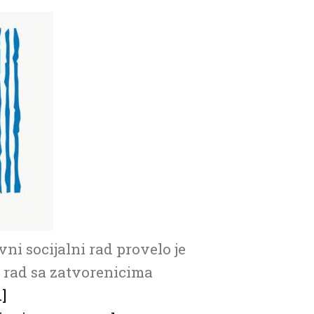
i socijalni rad provelo je
an rad sa zatvorenicima
…]