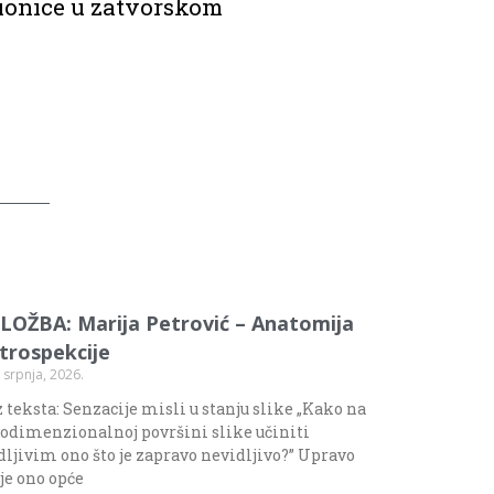
dionice u zatvorskom
ZLOŽBA: Marija Petrović – Anatomija
ntrospekcije
 srpnja, 2026.
 teksta: Senzacije misli u stanju slike „Kako na
odimenzionalnoj površini slike učiniti
dljivim ono što je zapravo nevidljivo?” Upravo
 je ono opće