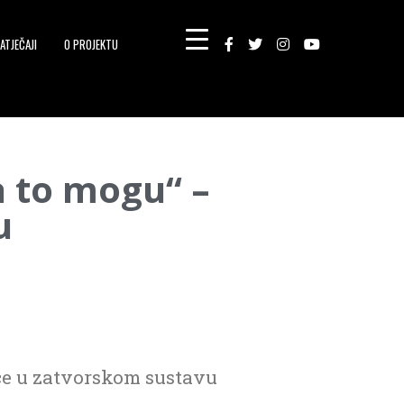
ATJEČAJI
O PROJEKTU
a to mogu“ –
u
ice u zatvorskom sustavu