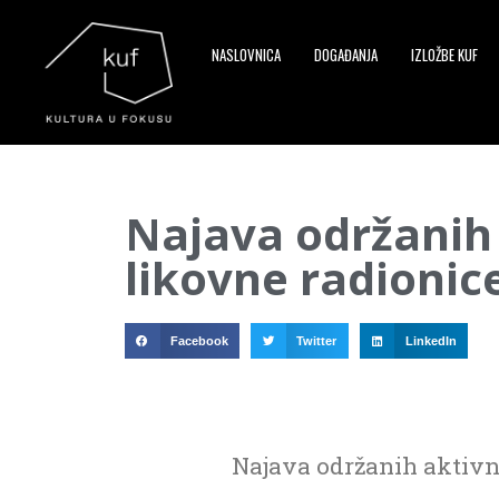
NASLOVNICA
DOGAĐANJA
IZLOŽBE KUF
▼
Najava održanih 
▼
likovne radionic
▼
Facebook
Twitter
LinkedIn
Najava održanih aktivno