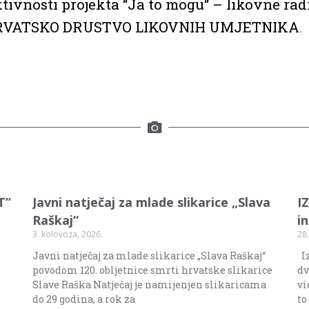
tivnosti projekta “Ja to mogu“ – likovne ra
RVATSKO DRUSTVO LIKOVNIH UMJETNIKA
.
T”
Javni natječaj za mlade slikarice „Slava
I
Raškaj“
i
3. kolovoza, 2026.
28.
Javni natječaj za mlade slikarice „Slava Raškaj“
Iz
povodom 120. obljetnice smrti hrvatske slikarice
dv
Slave Raška Natječaj je namijenjen slikaricama
vi
do 29 godina, a rok za
to