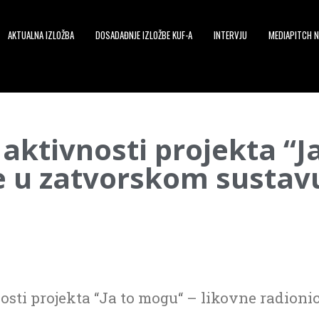
AKTUALNA IZLOŽBA
DOSADAĐNJE IZLOŽBE KUF-A
INTERVJU
MEDIAPITCH N
aktivnosti projekta “J
e u zatvorskom sustav
sti projekta “Ja to mogu“ – likovne radion