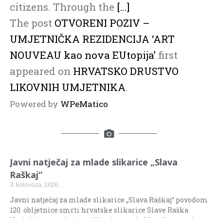
citizens. Through the
[…]
The post
OTVORENI POZIV –
UMJETNIČKA REZIDENCIJA ‘ART
NOUVEAU kao nova EUtopija’
first
appeared on
HRVATSKO DRUSTVO
LIKOVNIH UMJETNIKA
.
Powered by
WPeMatico
Javni natječaj za mlade slikarice „Slava
Raškaj“
3. kolovoza, 2026.
Javni natječaj za mlade slikarice „Slava Raškaj“ povodom
120. obljetnice smrti hrvatske slikarice Slave Raška