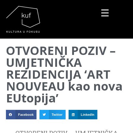
▼
OTVORENI POZIV –
▼
UMJETNIČKA
▼
REZIDENCIJA ‘ART
NOUVEAU kao nova
EUtopija’
Facebook
Twitter
LinkedIn
OTVORENI POZIV – UMJETNIČKA