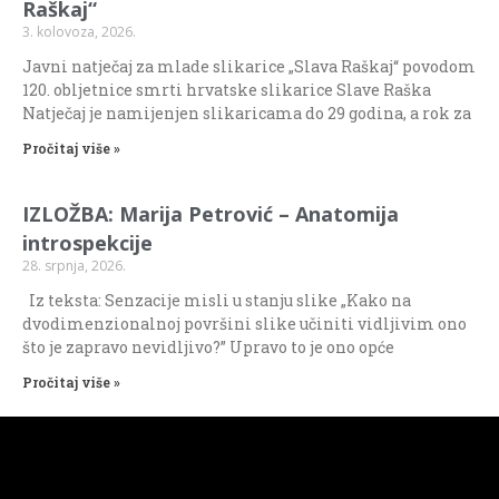
Raškaj“
3. kolovoza, 2026.
Javni natječaj za mlade slikarice „Slava Raškaj“ povodom
120. obljetnice smrti hrvatske slikarice Slave Raška
Natječaj je namijenjen slikaricama do 29 godina, a rok za
Pročitaj više »
IZLOŽBA: Marija Petrović – Anatomija
introspekcije
28. srpnja, 2026.
Iz teksta: Senzacije misli u stanju slike „Kako na
dvodimenzionalnoj površini slike učiniti vidljivim ono
što je zapravo nevidljivo?” Upravo to je ono opće
Pročitaj više »