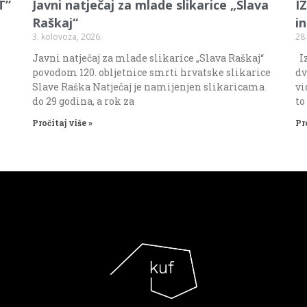
T”
Javni natječaj za mlade slikarice „Slava
I
Raškaj“
i
3. kolovoza, 2026.
28.
Javni natječaj za mlade slikarice „Slava Raškaj“
Iz
povodom 120. obljetnice smrti hrvatske slikarice
dv
Slave Raška Natječaj je namijenjen slikaricama
vi
do 29 godina, a rok za
to
Pročitaj više »
Pr