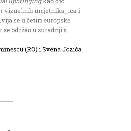
sual upbringing
kao dio
h vizualnih umjetnika_ica i
vija se u četiri europske
 se održao u suradnji s
inescu (RO) i Svena Jozića