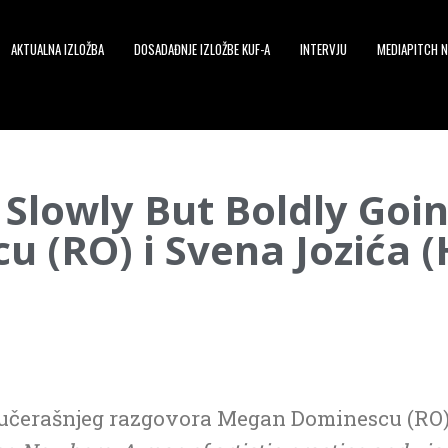
AKTUALNA IZLOŽBA
DOSADAĐNJE IZLOŽBE KUF-A
INTERVJU
MEDIAPITCH N
 Slowly But Boldly Go
 (RO) i Svena Jozića (
jučerašnjeg razgovora Megan Dominescu (RO)