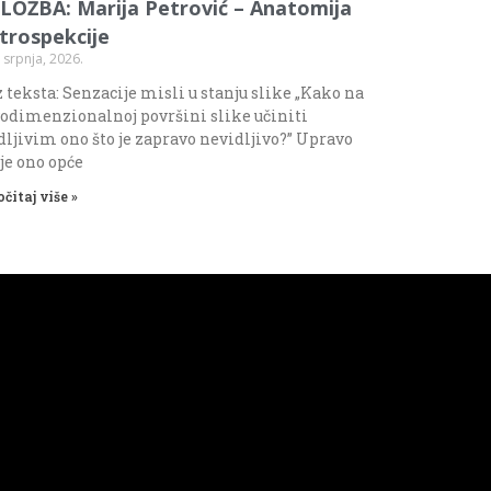
ZLOŽBA: Marija Petrović – Anatomija
ntrospekcije
 srpnja, 2026.
 teksta: Senzacije misli u stanju slike „Kako na
odimenzionalnoj površini slike učiniti
dljivim ono što je zapravo nevidljivo?” Upravo
 je ono opće
očitaj više »