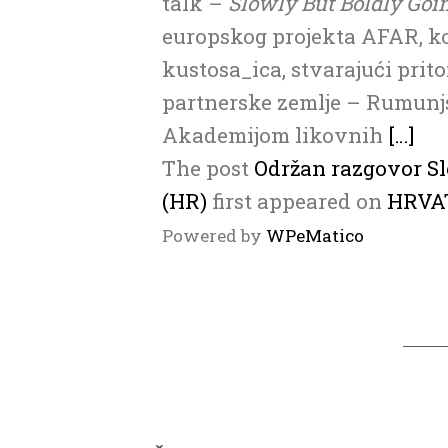
talk –
Slowly But Boldly Goin
europskog projekta AFAR, koj
kustosa_ica, stvarajući prit
partnerske zemlje – Rumunjsk
Akademijom likovnih
[…]
The post
Održan razgovor S
(HR)
first appeared on
HRVA
Powered by
WPeMatico