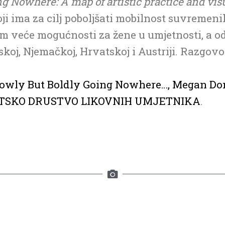
g Nowhere: A map of artistic practice and vi
i ima za cilj poboljšati mobilnost suvremeni
om veće mogućnosti za žene u umjetnosti, a od
oj, Njemačkoj, Hrvatskoj i Austriji. Razgovor
lowly But Boldly Going Nowhere…, Megan Dom
TSKO DRUSTVO LIKOVNIH UMJETNIKA
.