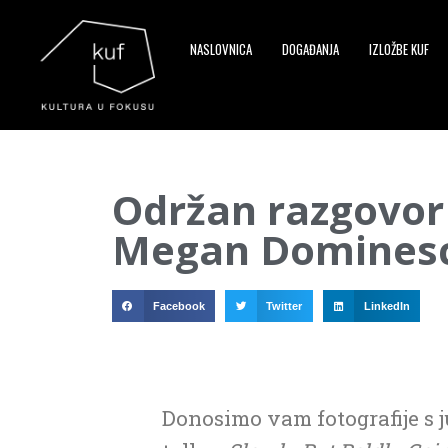
NASLOVNICA
DOGAĐANJA
IZLOŽBE KUF
▼
Održan razgovor
▼
Megan Dominescu
▼
Facebook
Twitter
LinkedIn
Donosimo vam fotografije s 