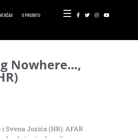
ATJEČAJI
O PROJEKTU
ing Nowhere…,
HR)
 i Svena Jozića (HR): AFAR