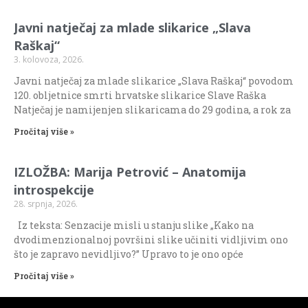
Javni natječaj za mlade slikarice „Slava
Raškaj“
3. kolovoza, 2026.
Javni natječaj za mlade slikarice „Slava Raškaj“ povodom
120. obljetnice smrti hrvatske slikarice Slave Raška
Natječaj je namijenjen slikaricama do 29 godina, a rok za
Pročitaj više »
IZLOŽBA: Marija Petrović – Anatomija
introspekcije
28. srpnja, 2026.
Iz teksta: Senzacije misli u stanju slike „Kako na
dvodimenzionalnoj površini slike učiniti vidljivim ono
što je zapravo nevidljivo?” Upravo to je ono opće
Pročitaj više »