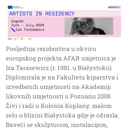
Posljednja rezidentica u okviru
europskog projekta AFAR umjetnica je
Iza Tarasewicz (r. 1981. u Białystoku).
Diplomirala je na Fakultetu kiparstva i
izvedbenih umjetnosti na Akademiji
likovnih umjetnosti u Poznańu 2008.
Živi i radi u Kolonia Koplany, malom
selu u blizini Białystoka gdje je odrasla.
Baveći se skulpturom, instalacijom,