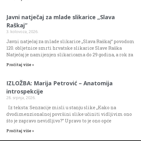
Javni natječaj za mlade slikarice „Slava
Raškaj“
3. kolovoza, 2026.
Javni natječaj za mlade slikarice „Slava Raškaj“ povodom
120. obljetnice smrti hrvatske slikarice Slave Raška
Natječaj je namijenjen slikaricama do 29 godina, a rok za
Pročitaj više »
IZLOŽBA: Marija Petrović – Anatomija
introspekcije
28. srpnja, 2026.
Iz teksta: Senzacije misli u stanju slike „Kako na
dvodimenzionalnoj površini slike učiniti vidljivim ono
što je zapravo nevidljivo?” Upravo to je ono opće
Pročitaj više »