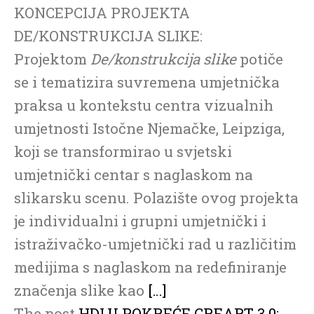
KONCEPCIJA PROJEKTA
DE/KONSTRUKCIJA SLIKE:
Projektom
De/konstrukcija slike
potiče
se i tematizira suvremena umjetnička
praksa u kontekstu centra vizualnih
umjetnosti Istočne Njemačke, Leipziga,
koji se transformirao u svjetski
umjetnički centar s naglaskom na
slikarsku scenu. Polazište ovog projekta
je individualni i grupni umjetnički i
istraživačko-umjetnički rad u različitim
medijima s naglaskom na redefiniranje
značenja slike kao
[…]
The post
HDLU POKREĆE CREART 3.0: