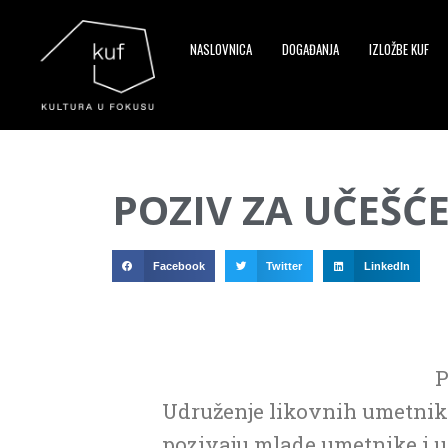
NASLOVNICA
DOGAĐANJA
IZLOŽBE KUF
▼
POZIV ZA UČEŠĆ
▼
▼
Facebook
Twitter
LinkedIn
P
Udruženje likovnih umetnika
pozivaju mlade umetnike i um