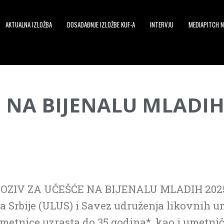
AKTUALNA IZLOŽBA
DOSADAĐNJE IZLOŽBE KUF-A
INTERVJU
MEDIAPITCH N
E NA BIJENALU MLADIH
OZIV ZA UČEŠĆE NA BIJENALU MLADIH 202
 Srbije (ULUS) i Savez udruženja likovnih 
etnice uzrasta do 35 godina*, kao i umetničk