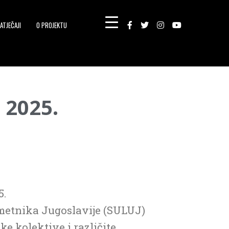
ATJEČAJI
O PROJEKTU
 2025.
5.
umetnika Jugoslavije (SULUJ)
e kolektive i različite