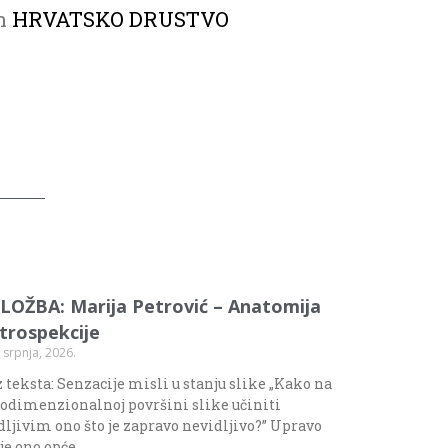
on
HRVATSKO DRUSTVO
ZLOŽBA: Marija Petrović – Anatomija
ntrospekcije
 srpnja, 2026.
 teksta: Senzacije misli u stanju slike „Kako na
odimenzionalnoj površini slike učiniti
dljivim ono što je zapravo nevidljivo?” Upravo
 je ono opće