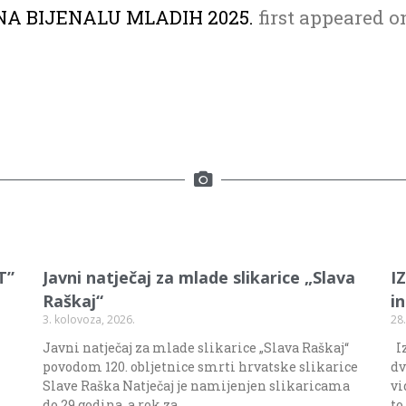
NA BIJENALU MLADIH 2025.
first appeared 
T”
Javni natječaj za mlade slikarice „Slava
I
Raškaj“
i
3. kolovoza, 2026.
28.
Javni natječaj za mlade slikarice „Slava Raškaj“
Iz
povodom 120. obljetnice smrti hrvatske slikarice
dv
Slave Raška Natječaj je namijenjen slikaricama
vi
do 29 godina, a rok za
to