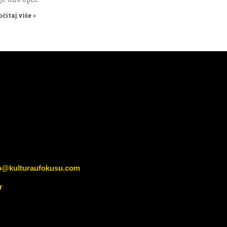
očitaj više »
o@kulturaufokusu.com
r