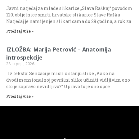
Javni natječaj za mlade slikarice „Slava Raškaj“ povodom
120. obljetnice smrti hrvatske slikarice Slave Raška
Natječaj je namijenjen slikaricama do 29 godina, a rok za
Pročitaj više »
IZLOŽBA: Marija Petrović – Anatomija
introspekcije
28. srpnja, 2026.
Iz teksta: Senzacije misli u stanju slike „Kako na
dvodimenzionalnoj površini slike učiniti vidljivim ono
što je zapravo nevidljivo?” Upravo to je ono opće
Pročitaj više »