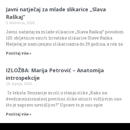
Javni natječaj za mlade slikarice „Slava
Raškaj“
3. kolovoza, 2026.
Javni natječaj za mlade slikarice „Slava Raškaj“ povodom
120. obljetnice smrti hrvatske slikarice Slave Raška
Natječaj je namijenjen slikaricama do 29 godina, a rok za
Pročitaj više »
IZLOŽBA: Marija Petrović – Anatomija
introspekcije
28. srpnja, 2026.
Iz teksta: Senzacije misli u stanju slike „Kako na
dvodimenzionalnoj površini slike učiniti vidljivim ono
što je zapravo nevidljivo?” Upravo to je ono opće
Pročitaj više »