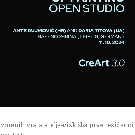
tvorenih vrata ateljea/izložba prve rezidenci
eart 3.0.