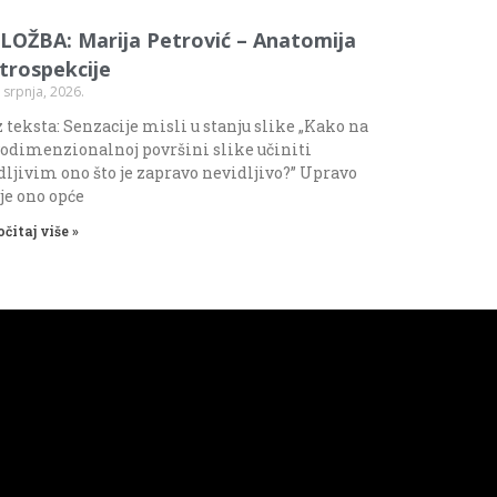
ZLOŽBA: Marija Petrović – Anatomija
ntrospekcije
 srpnja, 2026.
 teksta: Senzacije misli u stanju slike „Kako na
odimenzionalnoj površini slike učiniti
dljivim ono što je zapravo nevidljivo?” Upravo
 je ono opće
očitaj više »