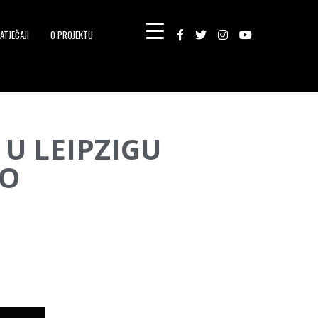
ATJEČAJI
O PROJEKTU
 U LEIPZIGU
IO