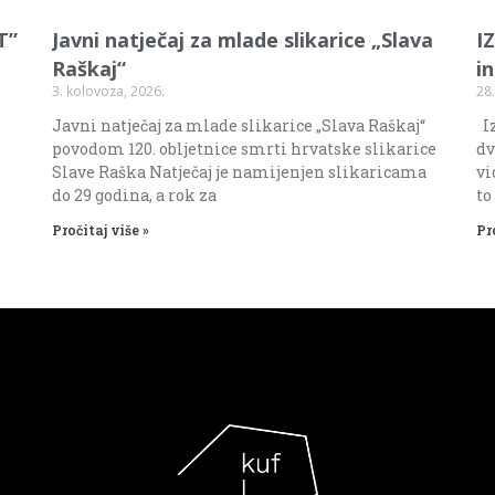
T”
Javni natječaj za mlade slikarice „Slava
I
Raškaj“
i
3. kolovoza, 2026.
28.
Javni natječaj za mlade slikarice „Slava Raškaj“
Iz
povodom 120. obljetnice smrti hrvatske slikarice
dv
Slave Raška Natječaj je namijenjen slikaricama
vi
do 29 godina, a rok za
to
Pročitaj više »
Pr