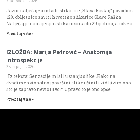
3. kolovoza, 2026.
Javni natječaj za mlade slikarice „Slava Raškaj“ povodom
120. obljetnice smrti hrvatske slikarice Slave Raška
Natječaj je namijenjen slikaricama do 29 godina, a rok za
Pročitaj više »
IZLOŽBA: Marija Petrović – Anatomija
introspekcije
28. srpnja, 2026.
Iz teksta: Senzacije misli u stanju slike „Kako na
dvodimenzionalnoj površini slike učiniti vidljivim ono
što je zapravo nevidljivo?” Upravo to je ono opće
Pročitaj više »