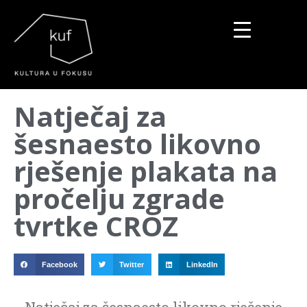
▼
Natječaj za
▼
šesnaesto likovno
▼
rješenje plakata na
pročelju zgrade
tvrtke CROZ
Facebook
Twitter
LinkedIn
Natječaj za šesnaesto likovno rješenje