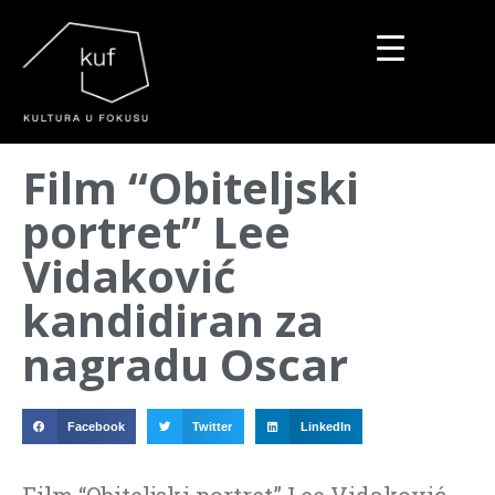
▼
Film “Obiteljski
▼
portret” Lee
▼
Vidaković
kandidiran za
nagradu Oscar
Facebook
Twitter
LinkedIn
Film “Obiteljski portret” Lee Vidaković