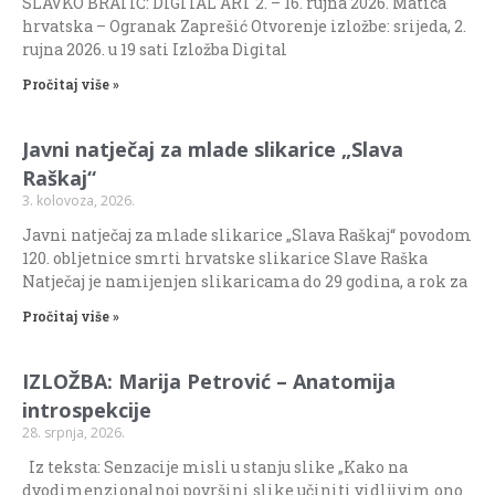
SLAVKO BRATIĆ: DIGITAL ART 2. – 16. rujna 2026. Matica
hrvatska – Ogranak Zaprešić Otvorenje izložbe: srijeda, 2.
rujna 2026. u 19 sati Izložba Digital
Pročitaj više »
Javni natječaj za mlade slikarice „Slava
Raškaj“
3. kolovoza, 2026.
Javni natječaj za mlade slikarice „Slava Raškaj“ povodom
120. obljetnice smrti hrvatske slikarice Slave Raška
Natječaj je namijenjen slikaricama do 29 godina, a rok za
Pročitaj više »
IZLOŽBA: Marija Petrović – Anatomija
introspekcije
28. srpnja, 2026.
Iz teksta: Senzacije misli u stanju slike „Kako na
dvodimenzionalnoj površini slike učiniti vidljivim ono