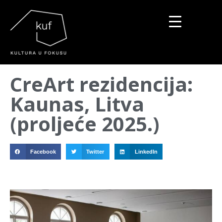
▼
CreArt rezidencija:
▼
Kaunas, Litva
▼
(proljeće 2025.)
Facebook
Twitter
LinkedIn