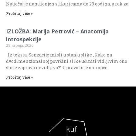
Natječaj je namijenjen slikaricama do 29 godina, a rok za
Pročitaj više »
IZLOŽBA: Marija Petrović – Anatomija
introspekcije
28. srpnja, 2026.
Iz teksta: Senzacije misli u stanju slike „Kako na
dvodimenzionalnoj površini slike učiniti vidljivim ono
što je zapravo nevidljivo?” Upravo to je ono opće
Pročitaj više »