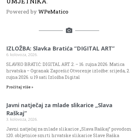
UMJETNIKA
.
Powered by
WPeMatico
IZLOŽBA: Slavka Bratića “DIGITAL ART”
6. kolovoza, 2026.
SLAVKO BRATIĆ: DIGITAL ART 2. – 16. rujna 2026. Matica
hrvatska – Ogranak Zaprešić Otvorenje izložbe: srijeda, 2.
rujna 2026. u 19 sati Izložba Digital
Pročitaj više »
Javni natječaj za mlade slikarice „Slava
Raškaj“
3. kolovoza, 2026.
Javni natječaj za mlade slikarice „Slava Raškaj“ povodom
120. obljetnice smrti hrvatske slikarice Slave Raška