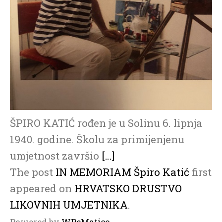
ŠPIRO KATIĆ rođen je u Solinu 6. lipnja
1940. godine. Školu za primijenjenu
umjetnost završio
[…]
The post
IN MEMORIAM Špiro Katić
first
appeared on
HRVATSKO DRUSTVO
LIKOVNIH UMJETNIKA
.
Powered by
WPeMatico