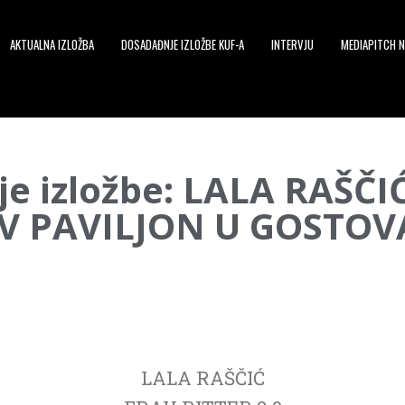
AKTUALNA IZLOŽBA
DOSADAĐNJE IZLOŽBE KUF-A
INTERVJU
MEDIAPITCH N
je izložbe: LALA RAŠČI
EV PAVILJON U GOSTO
LALA RAŠČIĆ