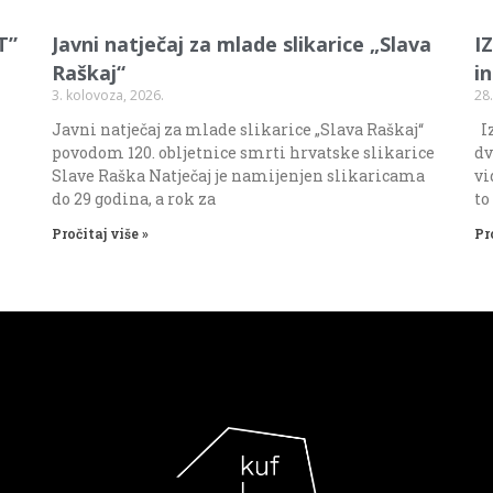
T”
Javni natječaj za mlade slikarice „Slava
I
Raškaj“
i
3. kolovoza, 2026.
28.
Javni natječaj za mlade slikarice „Slava Raškaj“
Iz
povodom 120. obljetnice smrti hrvatske slikarice
dv
Slave Raška Natječaj je namijenjen slikaricama
vi
do 29 godina, a rok za
to
Pročitaj više »
Pr