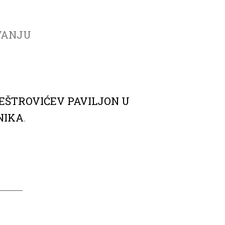
VANJU
, MEŠTROVIĆEV PAVILJON U
NIKA
.