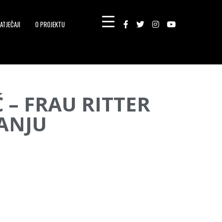
ATJEČAJI
O PROJEKTU
Ć – FRAU RITTER
VANJU