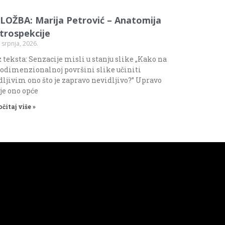
ZLOŽBA: Marija Petrović – Anatomija
ntrospekcije
 srpnja, 2026.
 teksta: Senzacije misli u stanju slike „Kako na
odimenzionalnoj površini slike učiniti
dljivim ono što je zapravo nevidljivo?” Upravo
 je ono opće
očitaj više »