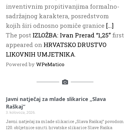
inventivnim propitivanjima formalno-
sadržajnog karaktera, posredstvom
kojih širi odnosno pomiče granice
[…]
The post
IZLOŽBA: Ivan Prerad “1,25”
first
appeared on
HRVATSKO DRUSTVO
LIKOVNIH UMJETNIKA
.
Powered by
WPeMatico
Javni natječaj za mlade slikarice „Slava
Raškaj“
3. kolovoza, 2026.
Javni natječaj za mlade slikarice „Slava Raškaj“ povodom
120. obljetnice smrti hrvatske slikarice Slave Raška