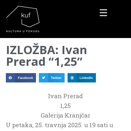
▼
IZLOŽBA: Ivan
▼
Prerad “1,25”
▼
Facebook
Twitter
LinkedIn
Ivan Prerad
1,25
Galerija Kranjčar
U petaka, 25. travnja 2025. u 19 sati u