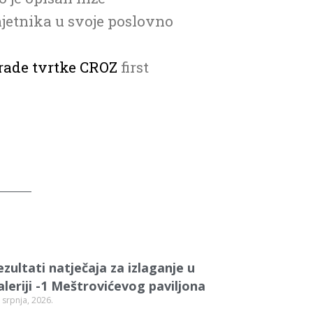
jetnika u svoje poslovno
grade tvrtke CROZ
first
ezultati natječaja za izlaganje u
aleriji -1 Meštrovićevog paviljona
 srpnja, 2026.