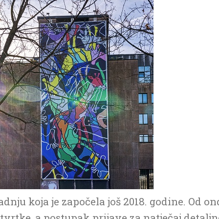
dnju koja je započela još 2018. godine. Od on
 tvrtke, a postupak prijave za natječaj detaljn