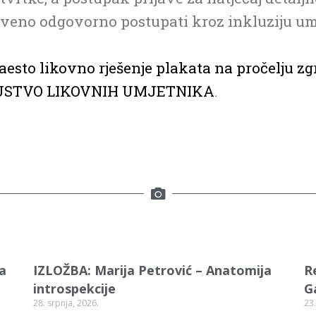
tveno odgovorno postupati kroz inkluziju um
aesto likovno rješenje plakata na pročelju z
USTVO LIKOVNIH UMJETNIKA
.
va
IZLOŽBA: Marija Petrović – Anatomija
R
introspekcije
G
28. srpnja, 2026.
23.