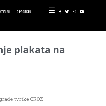
ATJEČAJI
O PROJEKTU
nje plakata na
zgrade tvrtke CROZ