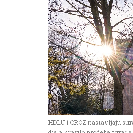
HDLU i CROZ nastavljaju sura
djela krasilo pročelje zgrade