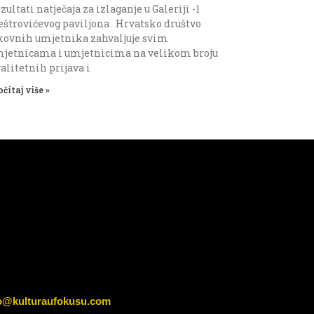
zultati natječaja za izlaganje u Galeriji -1
štrovićevog paviljona Hrvatsko društvo
kovnih umjetnika zahvaljuje svim
jetnicama i umjetnicima na velikom broju
alitetnih prijava i
očitaj više »
o@kulturaufokusu.com