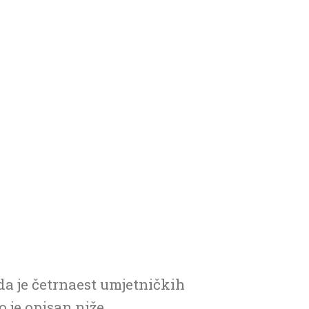
da je četrnaest umjetničkih
o je opisan niže