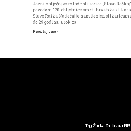
Javni natječaj za mlade slikarice „Slava Raškaj
povodom 120. obljetnice smrti hrvatske slikari
Slave Raška Natječaj je namijenjen slikaricam
do 29 godina, a rok za
Pročitaj više »
Trg Žarka Dolinara BB