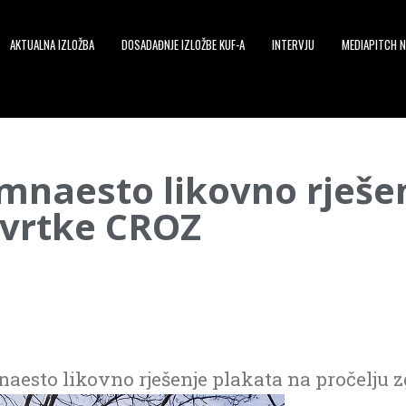
AKTUALNA IZLOŽBA
DOSADAĐNJE IZLOŽBE KUF-A
INTERVJU
MEDIAPITCH N
mnaesto likovno rješe
tvrtke CROZ
naesto likovno rješenje plakata na pročelju 