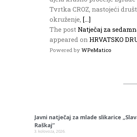
Tvrtka CROZ, nastojeći druš
okruženje,
[…]
The post
Natječaj za sedamn
appeared on
HRVATSKO DR
Powered by
WPeMatico
Javni natječaj za mlade slikarice „Sla
Raškaj“
3. kolovoza, 2026.