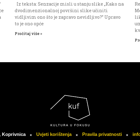
“
Iz teksta: Senzacije misli u stanju slike „Kako na
Re
ce
dvodimenzionalnoj površini slike učiniti
Me
a
vidljivim ono što je zapravo nevidljivo?” Upravo
li
to je ono opće
um
kv
Pročitaj više »
Pr
, Koprivnica
Uvjeti korištenja
Pravila privatnosti
inf