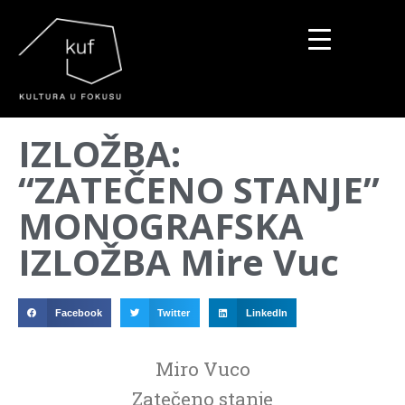
▼
IZLOŽBA:
▼
“ZATEČENO STANJE”
▼
MONOGRAFSKA
IZLOŽBA Mire Vuc
Facebook
Twitter
LinkedIn
Miro Vuco
Zatečeno stanje