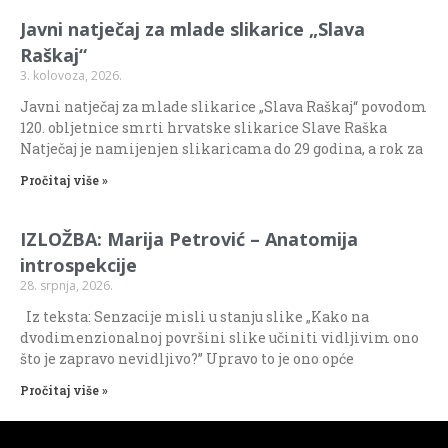
Javni natječaj za mlade slikarice „Slava
Raškaj“
3. kolovoza, 2026.
Javni natječaj za mlade slikarice „Slava Raškaj“ povodom
120. obljetnice smrti hrvatske slikarice Slave Raška
Natječaj je namijenjen slikaricama do 29 godina, a rok za
Pročitaj više »
IZLOŽBA: Marija Petrović – Anatomija
introspekcije
28. srpnja, 2026.
Iz teksta: Senzacije misli u stanju slike „Kako na
dvodimenzionalnoj površini slike učiniti vidljivim ono
što je zapravo nevidljivo?” Upravo to je ono opće
Pročitaj više »