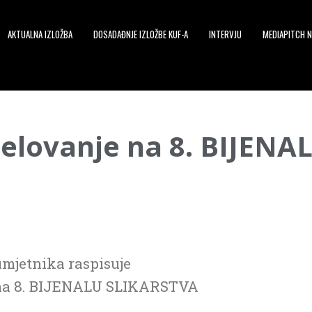
AKTUALNA IZLOŽBA
DOSADAĐNJE IZLOŽBE KUF-A
INTERVJU
MEDIAPITCH N
jelovanje na 8. BIJEN
mjetnika raspisuje
na 8. BIJENALU SLIKARSTVA