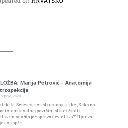
appeared on
HRVATSKO
ZLOŽBA: Marija Petrović – Anatomija
ntrospekcije
 srpnja, 2026.
 teksta: Senzacije misli u stanju slike „Kako na
odimenzionalnoj površini slike učiniti
dljivim ono što je zapravo nevidljivo?” Upravo
 je ono opće