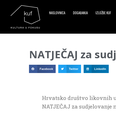
NASLOVNICA
DOGAĐANJA
IZLOŽBE KUF
▼
NATJEČAJ za sud
▼
▼
Facebook
Twitter
LinkedIn
Hrvatsko društvo likovnih u
NATJEČAJ za sudjelovanje 