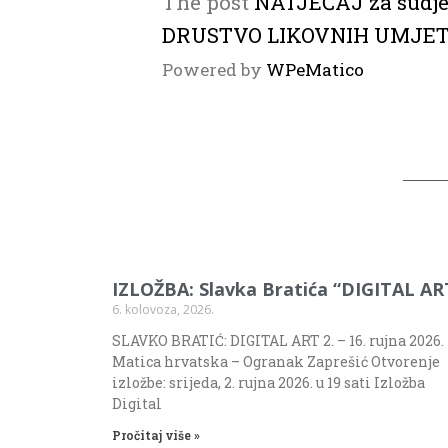
The post
NATJEČAJ za sudj
DRUSTVO LIKOVNIH UMJE
Powered by
WPeMatico
IZLOŽBA: Slavka Bratića “DIGITAL AR
6. kolovoza, 2026.
SLAVKO BRATIĆ: DIGITAL ART 2. – 16. rujna 2026.
Matica hrvatska – Ogranak Zaprešić Otvorenje
izložbe: srijeda, 2. rujna 2026. u 19 sati Izložba
Digital
Pročitaj više »