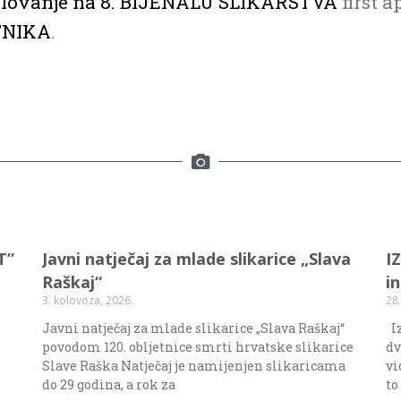
elovanje na 8. BIJENALU SLIKARSTVA
first 
TNIKA
.
T”
Javni natječaj za mlade slikarice „Slava
I
Raškaj“
i
3. kolovoza, 2026.
28.
Javni natječaj za mlade slikarice „Slava Raškaj“
Iz
povodom 120. obljetnice smrti hrvatske slikarice
dv
Slave Raška Natječaj je namijenjen slikaricama
vi
do 29 godina, a rok za
to