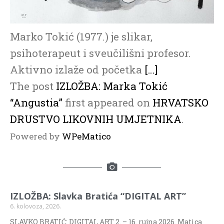
Marko Tokić (1977.) je slikar,
psihoterapeut i sveučilišni profesor.
Aktivno izlaže od početka
[…]
The post
IZLOŽBA: Marka Tokić
“Angustia”
first appeared on
HRVATSKO
DRUSTVO LIKOVNIH UMJETNIKA
.
Powered by
WPeMatico
IZLOŽBA: Slavka Bratića “DIGITAL ART”
6. kolovoza, 2026.
SLAVKO BRATIĆ: DIGITAL ART 2. – 16. rujna 2026. Matica