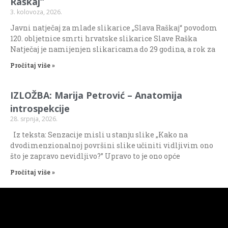
Raškaj“
3. kolovoza, 2026.
Javni natječaj za mlade slikarice „Slava Raškaj“ povodom
120. obljetnice smrti hrvatske slikarice Slave Raška
Natječaj je namijenjen slikaricama do 29 godina, a rok za
Pročitaj više »
IZLOŽBA: Marija Petrović – Anatomija
introspekcije
28. srpnja, 2026.
Iz teksta: Senzacije misli u stanju slike „Kako na
dvodimenzionalnoj površini slike učiniti vidljivim ono
što je zapravo nevidljivo?” Upravo to je ono opće
Pročitaj više »