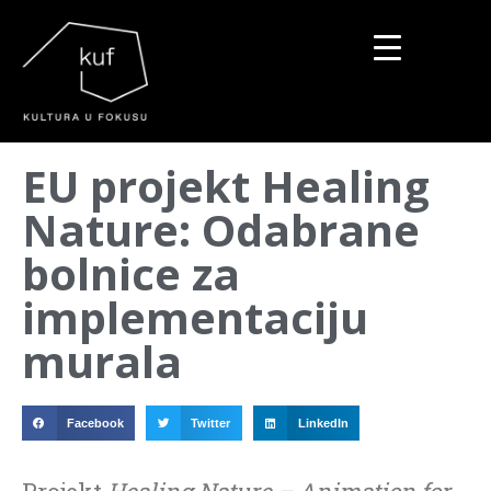
▼
EU projekt Healing
▼
Nature: Odabrane
▼
bolnice za
implementaciju
murala
Facebook
Twitter
LinkedIn
Projekt
Healing Nature – Animation for