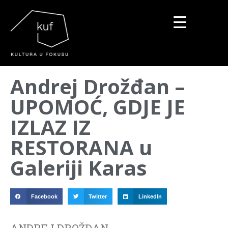
▼
Andrej Drožđan –
▼
UPOMOĆ, GDJE JE
▼
IZLAZ IZ
RESTORANA u
Galeriji Karas
Facebook
Twitter
LinkedIn
ANDREJ DROŽĐAN