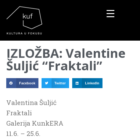
▼
IZLOŽBA: Valentine
▼
Šuljić “Fraktali”
▼
Facebook
Twitter
LinkedIn
Valentina Šuljić
Fraktali
Galerija KunkERA
11.6. – 25.6.