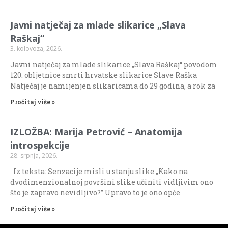
Javni natječaj za mlade slikarice „Slava
Raškaj“
3. kolovoza, 2026.
Javni natječaj za mlade slikarice „Slava Raškaj“ povodom
120. obljetnice smrti hrvatske slikarice Slave Raška
Natječaj je namijenjen slikaricama do 29 godina, a rok za
Pročitaj više »
IZLOŽBA: Marija Petrović – Anatomija
introspekcije
28. srpnja, 2026.
Iz teksta: Senzacije misli u stanju slike „Kako na
dvodimenzionalnoj površini slike učiniti vidljivim ono
što je zapravo nevidljivo?” Upravo to je ono opće
Pročitaj više »