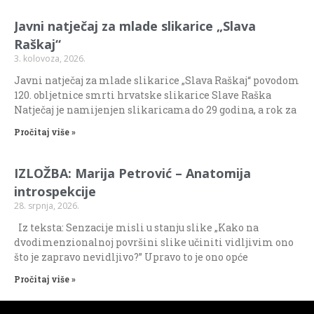
Javni natječaj za mlade slikarice „Slava
Raškaj“
3. kolovoza, 2026.
Javni natječaj za mlade slikarice „Slava Raškaj“ povodom
120. obljetnice smrti hrvatske slikarice Slave Raška
Natječaj je namijenjen slikaricama do 29 godina, a rok za
Pročitaj više »
IZLOŽBA: Marija Petrović – Anatomija
introspekcije
28. srpnja, 2026.
Iz teksta: Senzacije misli u stanju slike „Kako na
dvodimenzionalnoj površini slike učiniti vidljivim ono
što je zapravo nevidljivo?” Upravo to je ono opće
Pročitaj više »