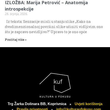
IZLOŽBA: Marija Petrović – Anatomija
introspekcije
28. srpnja, 2026.
Iz teksta: Senzacije misli u stanju slike „Kako na
dvodimenzionalnoj površini slike učiniti vidljivim ono
što je zapravo nevidljivo?” Upravo to je ono opće
Pročitaj više »
Trg Žarka Dolinara BB, Koprivnica
Uvjeti korištenja
Pravila privatnosti
info@kulturaufokusu.com