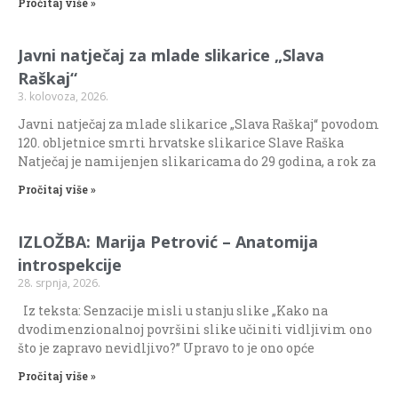
Pročitaj više »
Javni natječaj za mlade slikarice „Slava
Raškaj“
3. kolovoza, 2026.
Javni natječaj za mlade slikarice „Slava Raškaj“ povodom
120. obljetnice smrti hrvatske slikarice Slave Raška
Natječaj je namijenjen slikaricama do 29 godina, a rok za
Pročitaj više »
IZLOŽBA: Marija Petrović – Anatomija
introspekcije
28. srpnja, 2026.
Iz teksta: Senzacije misli u stanju slike „Kako na
dvodimenzionalnoj površini slike učiniti vidljivim ono
što je zapravo nevidljivo?” Upravo to je ono opće
Pročitaj više »